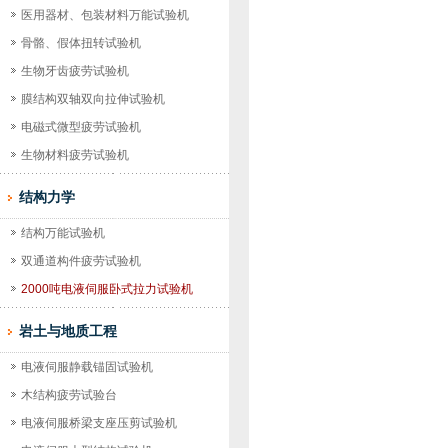
医用器材、包装材料万能试验机
骨骼、假体扭转试验机
生物牙齿疲劳试验机
膜结构双轴双向拉伸试验机
电磁式微型疲劳试验机
生物材料疲劳试验机
结构力学
结构万能试验机
双通道构件疲劳试验机
2000吨电液伺服卧式拉力试验机
岩土与地质工程
电液伺服静载锚固试验机
木结构疲劳试验台
电液伺服桥梁支座压剪试验机