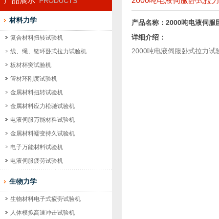
产品展示
2000吨电液伺服卧式拉
PRODUCTS
材料力学
产品名称：2000吨电液伺
详细介绍：
复合材料扭转试验机
2000吨电液伺服卧式拉力试
线、绳、链环卧式拉力试验机
板材杯突试验机
管材环刚度试验机
金属材料扭转试验机
金属材料应力松驰试验机
电液伺服万能材料试验机
金属材料蠕变持久试验机
电子万能材料试验机
电液伺服疲劳试验机
生物力学
生物材料电子式疲劳试验机
人体模拟高速冲击试验机