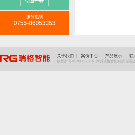
服务热线
0755-86053353
关于我们
|
案例中心
|
产品展示
|
联
版权所有 © 2006-2016 深圳瑞格智能科技有限