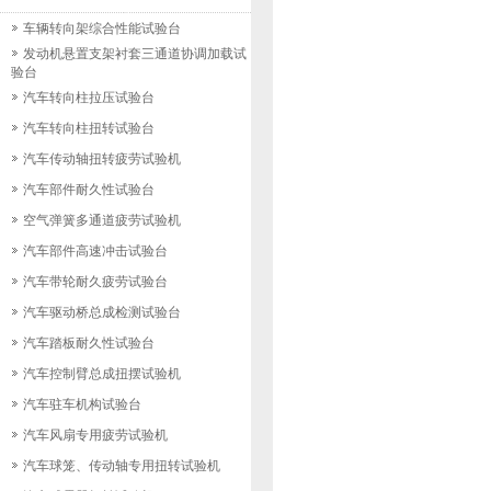
车辆转向架综合性能试验台
发动机悬置支架衬套三通道协调加载试
验台
汽车转向柱拉压试验台
汽车转向柱扭转试验台
汽车传动轴扭转疲劳试验机
汽车部件耐久性试验台
空气弹簧多通道疲劳试验机
汽车部件高速冲击试验台
汽车带轮耐久疲劳试验台
汽车驱动桥总成检测试验台
汽车踏板耐久性试验台
汽车控制臂总成扭摆试验机
汽车驻车机构试验台
汽车风扇专用疲劳试验机
汽车球笼、传动轴专用扭转试验机