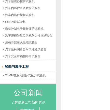
汽车减震器扭转试验机
汽车内饰件直线载荷试验机
汽车内饰件旋扭试验机
轨枕万能试验机
微机控制电子扭转疲劳试验机
汽车座椅滑轨及头枕耐久性能试验台
座椅骨架耐久性能试验台
汽车座椅调角器耐久性能试验台
汽车安全带锁扣寿命试验台
船舶与海洋工程
20MN电液伺服卧式拉力试验机
公司新闻
了解最新公司新闻资讯